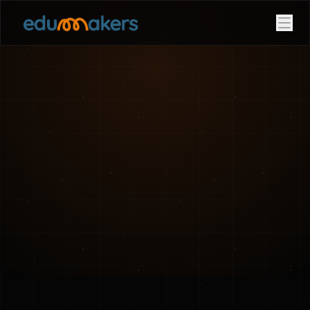
Combo Pro
Anti-Franquia
ROI
Ecossistema
FAQ
Quero Minha Garagem